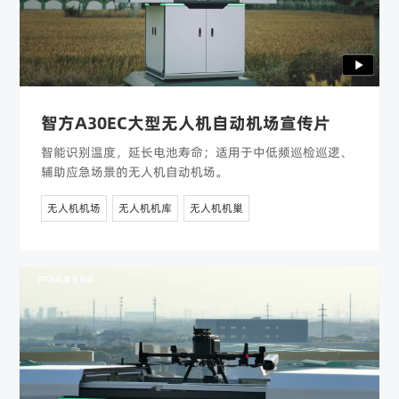
智方A30EC大型无人机自动机场宣传片
智能识别温度，延长电池寿命；适用于中低频巡检巡逻、
辅助应急场景的无人机自动机场。
无人机机场
无人机机库
无人机机巢