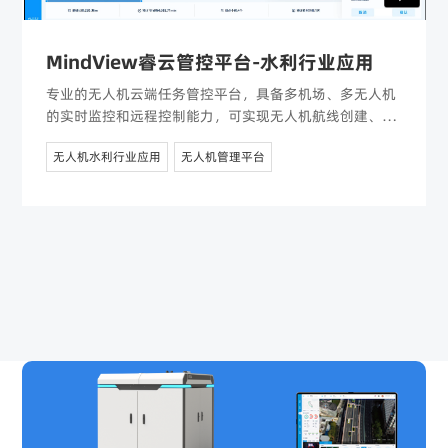
MindView睿云管控平台-水利行业应用
专业的无人机云端任务管控平台，具备多机场、多无人机
的实时监控和远程控制能力，可实现无人机航线创建、任
务管理、实时显示、远程遥控、飞行记录、数据管理、设
无人机水利行业应用
无人机管理平台
备台账管理、组织管理等功能。