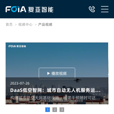
首页
>
视频中心
>
产品视频
首页
自动飞行系统产品
DaaS低空智网服务
行业解决方案
播放视频
2023-07-24
低空应用典型案例
DaaS低空智网：城市自动无人机服务运营系统
智方A30E大型无人机自动机场宣传片
构建城市低空天网基础设施，巡逻干预随时可达，巡检数据触手可及。
高精度机械臂自动更换无人机电池，适用于高频巡检巡逻、
资源中心
1
2
3