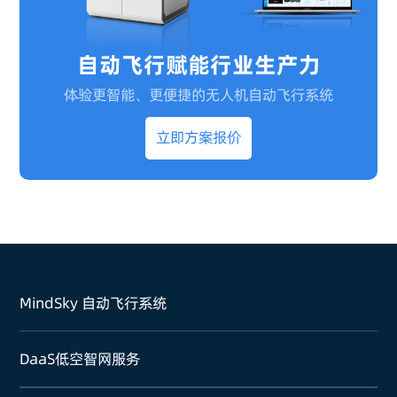
自动飞行赋能行业生产力
体验更智能、更便捷的无人机自动飞行系统
立即方案报价
MindSky 自动飞行系统
DaaS低空智网服务