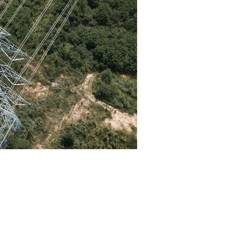
智慧变电站无人机全自
及时发现地面
站内高处位置
计读数异常，
高效、精准地
变电站巡检