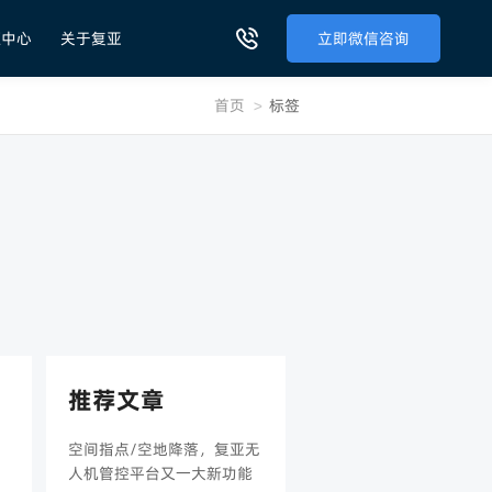
源中心
关于复亚
立即微信咨询
首页
>
标签
推荐文章
空间指点/空地降落，复亚无
人机管控平台又一大新功能