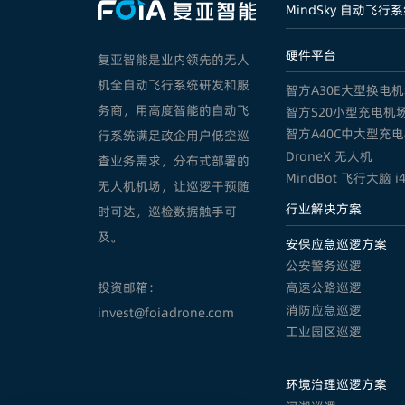
MindSky 自动飞行
硬件平台
复亚智能是业内领先的无人
机全自动飞行系统研发和服
智方A30E大型换电
务商，用高度智能的自动飞
智方S20小型充电机
智方A40C中大型充
行系统满足政企用户低空巡
DroneX 无人机
查业务需求，分布式部署的
MindBot 飞行大脑 i
无人机机场，让巡逻干预随
行业解决方案
时可达，巡检数据触手可
及。
安保应急巡逻方案
公安警务巡逻
高速公路巡逻
投资邮箱：
消防应急巡逻
invest@foiadrone.com
工业园区巡逻
环境治理巡逻方案