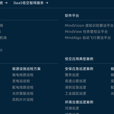
系统
DaaS低空智网服务
软件平台
机场
MindVision 感知识别算法平台
场
MindView 任务管控云平台
电机场
MindAlgo 自动飞行算法平台
40
低空应用典型案例
能源设施巡检方案
安保应急巡逻案例
输电线路巡检
警务巡逻
变电站巡检
高速公路巡逻
配电线路巡检
消防应急巡逻
光伏面板巡检
工业园区巡逻
风机叶片巡检
环境治理巡逻案例
河湖巡逻