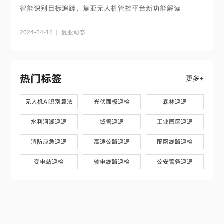
智能识别目标追踪，复亚无人机管控平台新功能解读
2024-04-16
|
复亚动态
热门标签
更多+
无人机AI识别算法
光伏面板巡检
森林巡逻
水利河湖巡逻
城管巡逻
工业园区巡逻
消防应急巡逻
高速公路巡逻
配网线路巡检
变电站巡检
输电线路巡检
公安警务巡逻