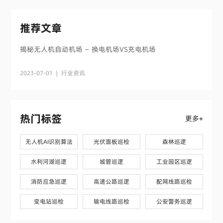
推荐文章
揭秘无人机自动机场 — 换电机场VS充电机场
2023-07-01
|
行业资讯
热门标签
更多+
无人机AI识别算法
光伏面板巡检
森林巡逻
水利河湖巡逻
城管巡逻
工业园区巡逻
消防应急巡逻
高速公路巡逻
配网线路巡检
变电站巡检
输电线路巡检
公安警务巡逻