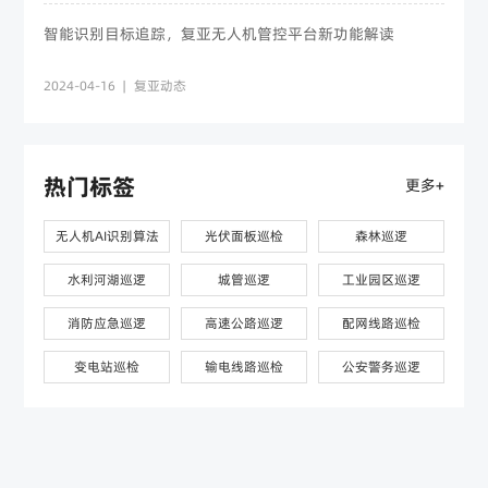
智能识别目标追踪，复亚无人机管控平台新功能解读
2024-04-16
|
复亚动态
热门标签
更多+
无人机AI识别算法
光伏面板巡检
森林巡逻
水利河湖巡逻
城管巡逻
工业园区巡逻
消防应急巡逻
高速公路巡逻
配网线路巡检
变电站巡检
输电线路巡检
公安警务巡逻