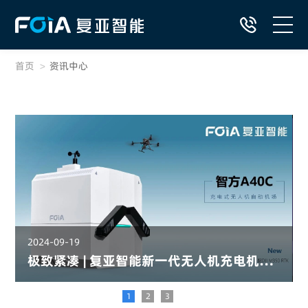
首页
>
资讯中心
首页
自动飞行系统产品
DaaS低空智网服务
行业解决方案
低空应用典型案例
2024-09-19
极致紧凑 | 复亚智能新一代无人机充电机场A40C重磅发布
资源中心
1
2
3