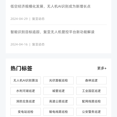
低空经济规模化发展，无人机AI识别成为新增长点
2024-04-29
|
复亚动态
智能识别目标追踪，复亚无人机管控平台新功能解读
2024-04-16
|
复亚动态
热门标签
更多+
无人机AI识别算法
光伏面板巡检
森林巡逻
水利河湖巡逻
城管巡逻
工业园区巡逻
消防应急巡逻
高速公路巡逻
配网线路巡检
变电站巡检
输电线路巡检
公安警务巡逻